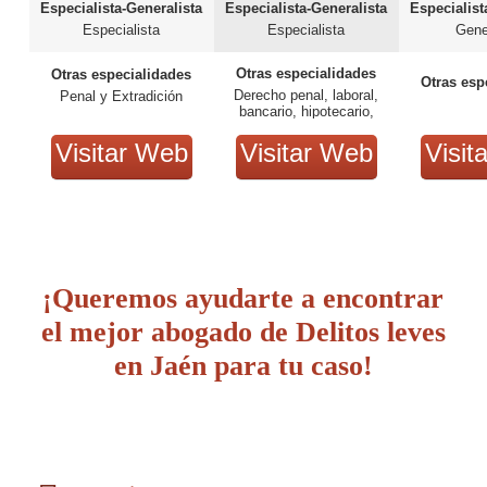
Especialista-Generalista
Especialista-Generalista
Especialist
Especialista
Especialista
Gene
Otras especialidades
Otras especialidades
Otras esp
Derecho penal, laboral,
Penal y Extradición
bancario, hipotecario,
mercantil, de familia
Visitar Web
Visitar Web
Visit
¡Queremos ayudarte a encontrar
el mejor abogado de Delitos leves
en Jaén para tu caso!