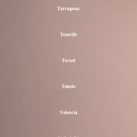
Tarragona
Tenerife
Teruel
Toledo
Valencia