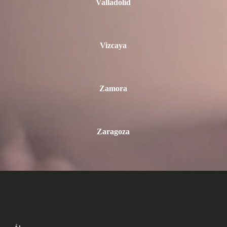
Valladolid
Vizcaya
Zamora
Zaragoza