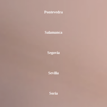
Pontevedra
Salamanca
Segovia
Sevilla
Soria