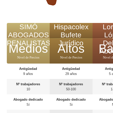
SIMÓ
Hispacolex
Lo
ABOGADOS
Bufete
Ló
PENALISTAS
Jurídico
De
Medios
Altos
Ba
Abo
Nivel de Precios
Nivel de Precios
Nivel d
Antigüedad
Antigüedad
Anti
9 años
29 años
5 
Nº trabajadores
Nº trabajadores
Nº tra
10
50-100
1
Abogado dedicado
Abogado dedicado
Abogado
Sí
Si