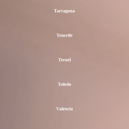
Tarragona
Tenerife
Teruel
Toledo
Valencia