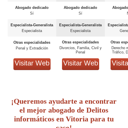
Abogado dedicado
Abogado dedicado
Abogado
Sí
Sí
Especialista-Generalista
Especialista-Generalista
Especialist
Especialista
Especialista
Gene
Otras especialidades
Otras esp
Otras especialidades
Divorcios, Familia, Civil y
Derecho m
Penal y Extradición
Penal
Tráfico, 
Construcc
Visitar Web
Visitar Web
Visit
¡Queremos ayudarte a encontrar
el mejor abogado de Delitos
informáticos en Vitoria para tu
caso!