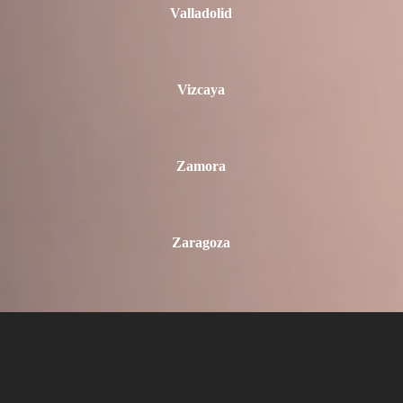
Valladolid
Vizcaya
Zamora
Zaragoza