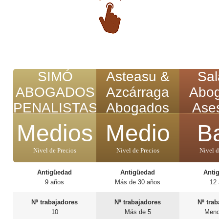
SIMÓ
Asteasu &
Sal
ABOGADOS
Azcárraga
Abo
PENALISTAS
Abogados
Ase
Medios
Medio
B
Nivel de Precios
Nivel de Precios
Nivel d
Antigüedad
Antigüedad
Anti
9 años
Más de 30 años
12
Nº trabajadores
Nº trabajadores
Nº tra
10
Más de 5
Meno