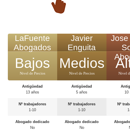
LaFuente
Javier
Jose
Abogados
Enguita
So
Abo
Bajos
Medios
Al
Nivel de Precios
Nivel de Precios
Nivel d
Antigüedad
Antigüedad
Anti
13 años
5 años
10
Nº trabajadores
Nº trabajadores
Nº tra
1-10
1-10
1
Abogado dedicado
Abogado dedicado
Abogado
No
No