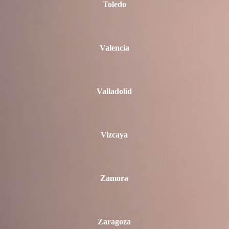
Toledo
Valencia
Valladolid
Vizcaya
Zamora
Zaragoza