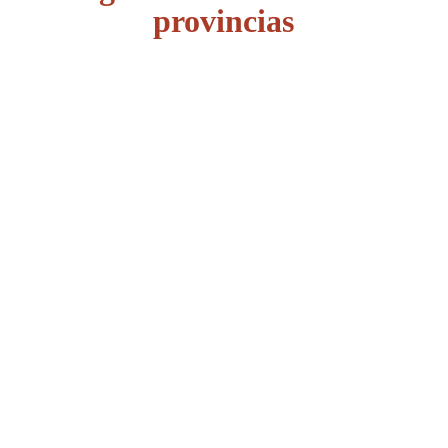
provincias
Álava
Albacete
Alicante
Almería