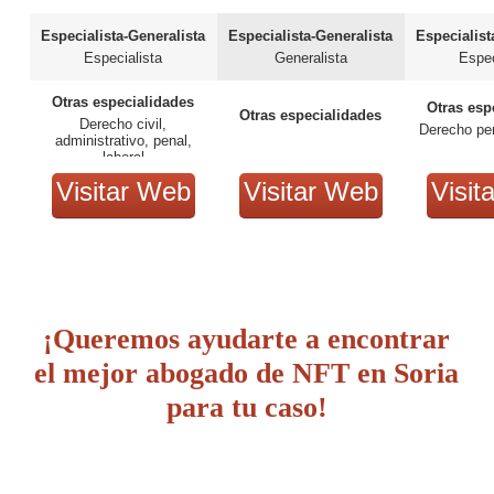
Especialista-Generalista
Especialista-Generalista
Especialist
Especialista
Generalista
Espec
Otras especialidades
Otras esp
Otras especialidades
Derecho civil,
Derecho pen
administrativo, penal,
laboral
Visitar Web
Visitar Web
Visit
¡Queremos ayudarte a encontrar
el mejor abogado de NFT en Soria
para tu caso!