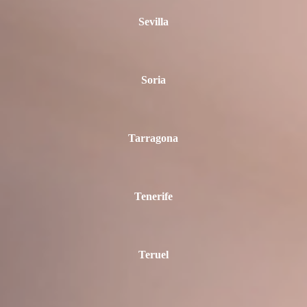
Sevilla
Soria
Tarragona
Tenerife
Teruel