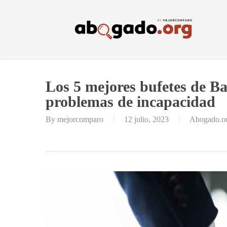
Skip
to
main
content
Los 5 mejores bufetes de Ba
problemas de incapacidad
By
mejorcomparo
12 julio, 2023
Abogado.o