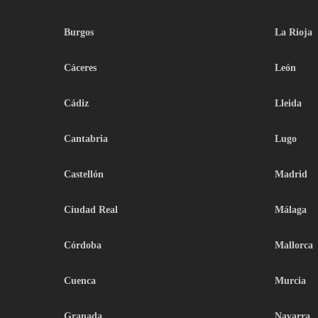
Burgos
La Rioja
Cáceres
León
Cádiz
Lleida
Cantabria
Lugo
Castellón
Madrid
Ciudad Real
Málaga
Córdoba
Mallorca
Cuenca
Murcia
Granada
Navarra