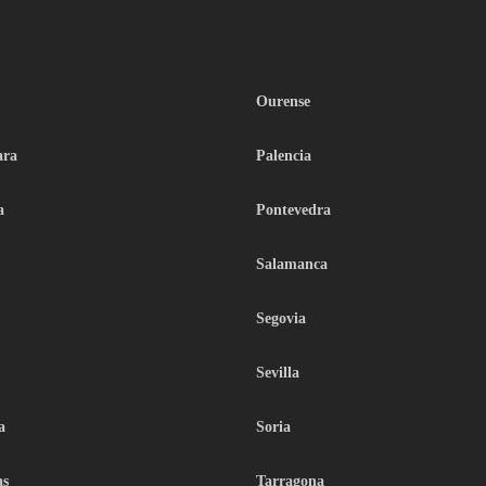
Ourense
ara
Palencia
a
Pontevedra
Salamanca
Segovia
Sevilla
a
Soria
as
Tarragona