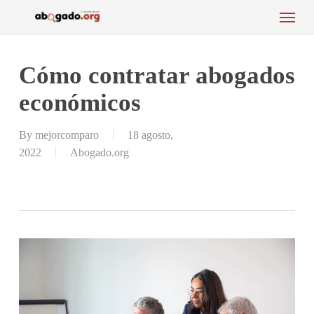
Menu
Skip
to
main
content
Cómo contratar abogados
económicos
By
mejorcomparo
18 agosto,
2022
Abogado.org