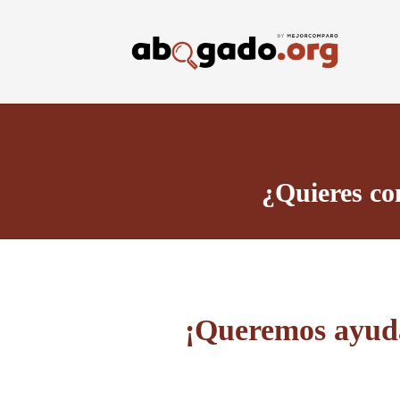
Skip
to
main
content
¿Quieres co
¡Queremos ayuda