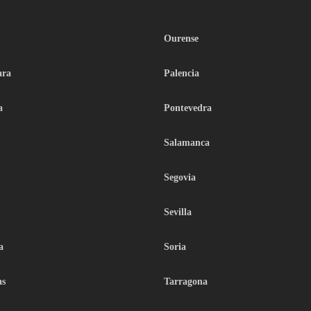
Ourense
ara
Palencia
a
Pontevedra
Salamanca
Segovia
Sevilla
a
Soria
as
Tarragona