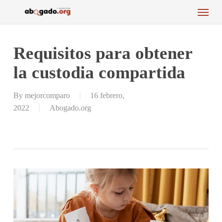
Menu
Skip
to
main
content
Requisitos para obtener
la custodia compartida
By
mejorcomparo
16 febrero,
2022
Abogado.org